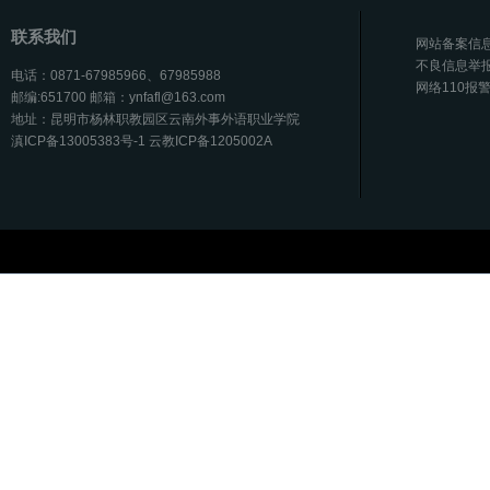
联系我们
网站备案信息 
不良信息举
电话：0871-67985966、67985988
网络110报
邮编:651700 邮箱：ynfafl@163.com
地址：昆明市杨林职教园区云南外事外语职业学院
滇ICP备13005383号-1 云教ICP备1205002A