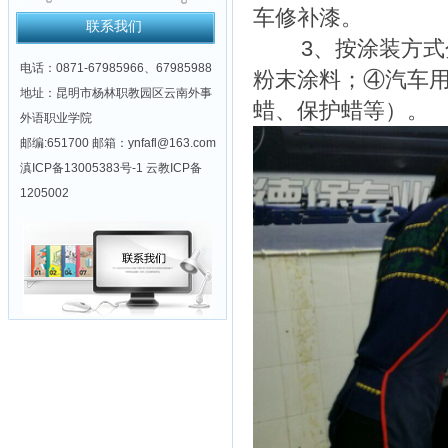
车修补漆。
联系我们
3、按涂装方式分
电话：0871-67985966、67985988
粉末涂料；④汽车用
地址：昆明市杨林职教园区云南外事
蜡、保护蜡等）。
外语职业学院
邮编:651700 邮箱：ynfafl@163.com
滇ICP备13005383号-1 云教ICP备
1205002